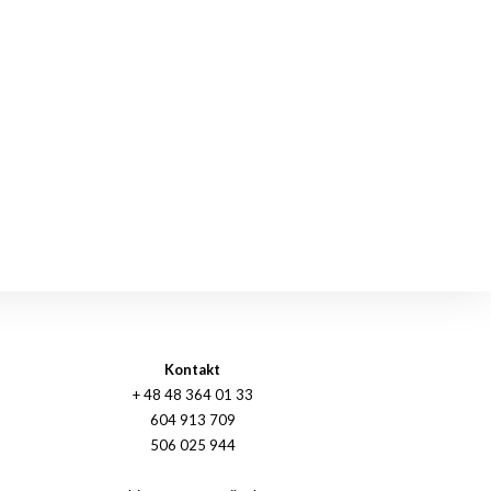
Kontakt
+ 48 48 364 01 33
604 913 709
506 025 944