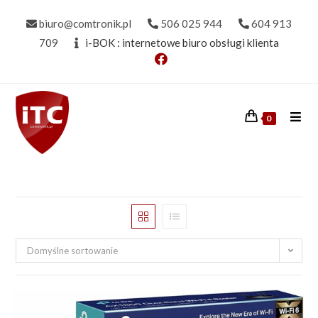
Skip
biuro@comtronik.pl
506 025 944
604 913
to
709
i-BOK : internetowe biuro obsługi klienta
content
0
Domyślne sortowanie