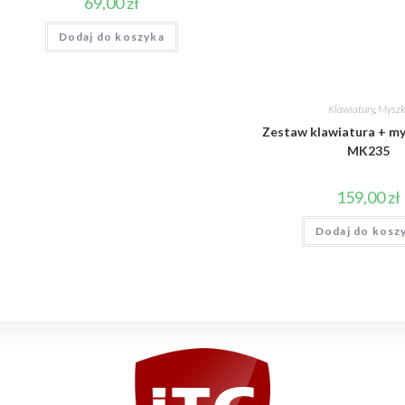
69,00
zł
Dodaj do koszyka
Klawiatury
,
Myszk
Zestaw klawiatura + my
MK235
159,00
zł
Dodaj do kosz