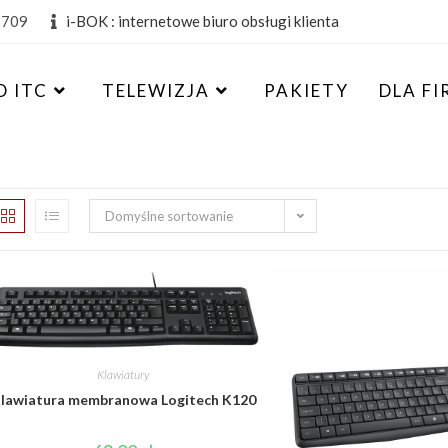
 709
i-BOK : internetowe biuro obsługi klienta
 ITC
TELEWIZJA
PAKIETY
DLA FI
Domyślne sortowanie
Klawiatury
lawiatura membranowa Logitech K120