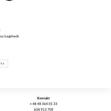
i
sz Logitech
yka
Kontakt
+ 48 48 364 01 33
604 913 709