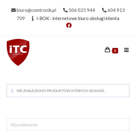
Skip
biuro@comtronik.pl
506 025 944
604 913
to
709
i-BOK : internetowe biuro obsługi klienta
content
0
NIE ZNALEZIONO PRODUKTÓW, KTÓRYCH SZUKASZ.
Search
this